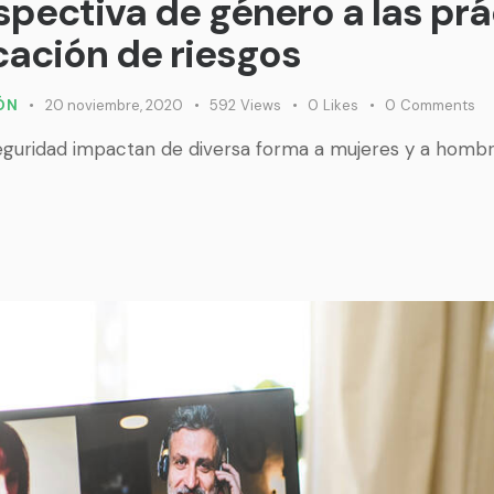
pectiva de género a las prá
cación de riesgos
IÓN
20 noviembre, 2020
592
Views
0
Likes
0
Comments
seguridad impactan de diversa forma a mujeres y a hombr