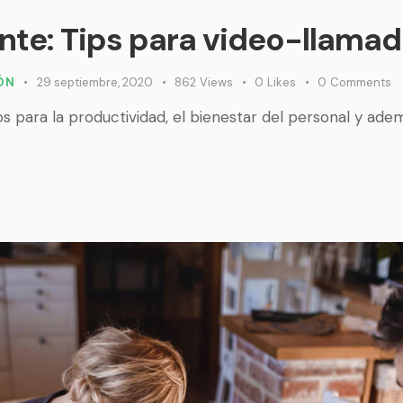
nte: Tips para video-llama
IÓN
29 septiembre, 2020
862
Views
0
Likes
0
Comments
os para la productividad, el bienestar del personal y adem