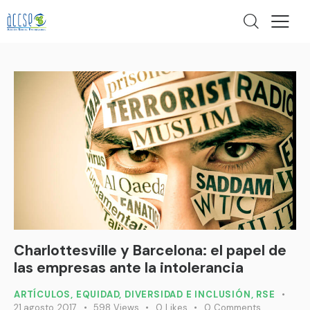
Charlottesville y Barcelona: el papel de
las empresas ante la intolerancia
ARTÍCULOS
,
EQUIDAD, DIVERSIDAD E INCLUSIÓN
,
RSE
21 agosto, 2017
598
Views
0
Likes
0
Comments