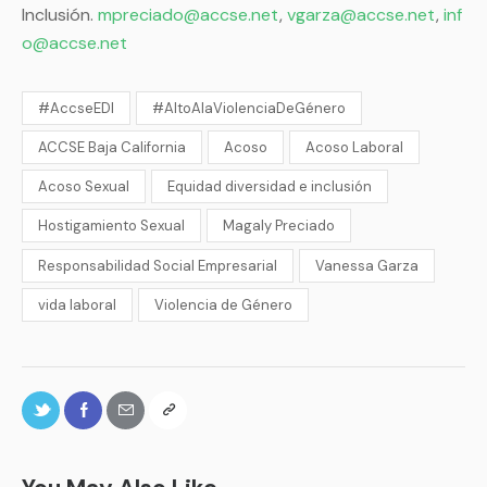
Inclusión.
mpreciado@accse.net
,
vgarza@accse.net
,
inf
o@accse.net
#AccseEDI
#AltoAlaViolenciaDeGénero
ACCSE Baja California
Acoso
Acoso Laboral
Acoso Sexual
Equidad diversidad e inclusión
Hostigamiento Sexual
Magaly Preciado
Responsabilidad Social Empresarial
Vanessa Garza
vida laboral
Violencia de Género