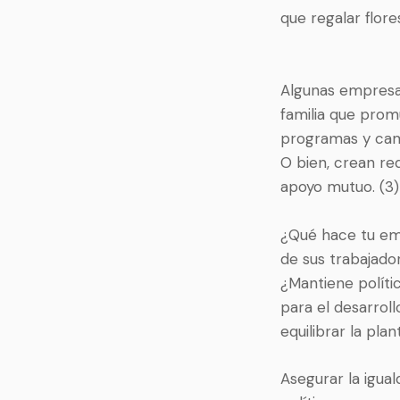
que regalar flore
Algunas empresas
familia que prom
programas y camp
O bien, crean re
apoyo mutuo. (3)
¿Qué hace tu emp
de sus trabajado
¿Mantiene políti
para el desarrol
equilibrar la pla
Asegurar la igua