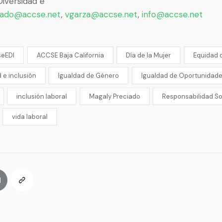
iversidad e
ado@accse.net
,
vgarza@accse.net
,
info@accse.net
eEDI
ACCSE Baja California
Día de la Mujer
Equidad 
 e inclusión
Igualdad de Género
Igualdad de Oportunidad
inclusión laboral
Magaly Preciado
Responsabilidad So
vida laboral