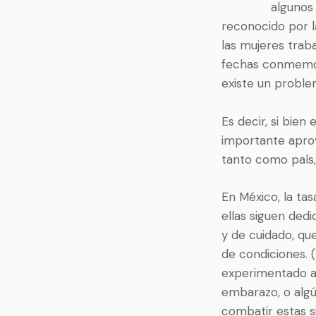
algunos 
reconocido por l
las mujeres trab
fechas conmemorat
existe un proble
Es decir, si bien
importante aprov
tanto como país,
En México, la ta
ellas siguen ded
y de cuidado, qu
de condiciones. (
experimentado al
embarazo, o algú
combatir estas s