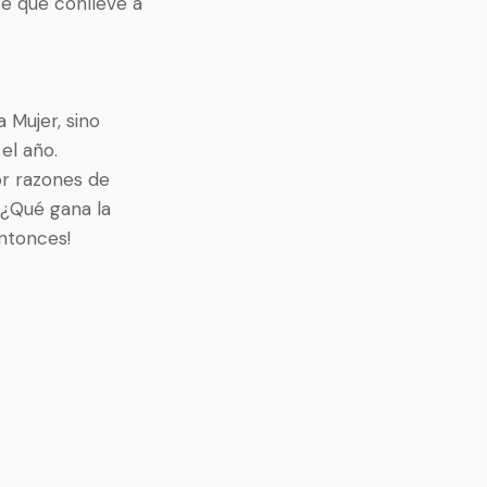
e que conlleve a
 Mujer, sino
el año.
or razones de
 ¿Qué gana la
ntonces!