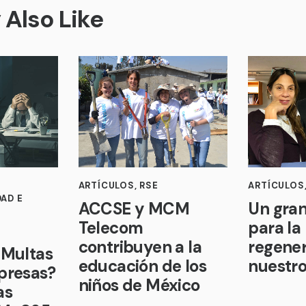
Also Like
ARTÍCULOS
,
RSE
ARTÍCULOS
DAD E
ACCSE y MCM
Un gran
Telecom
para la
contribuyen a la
regener
 Multas
educación de los
nuestr
presas?
niños de México
as