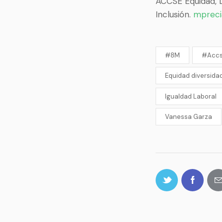
ACCSE Equidad, D
Inclusión.
mpreci
#8M
#Accs
Equidad diversidad
Igualdad Laboral
Vanessa Garza