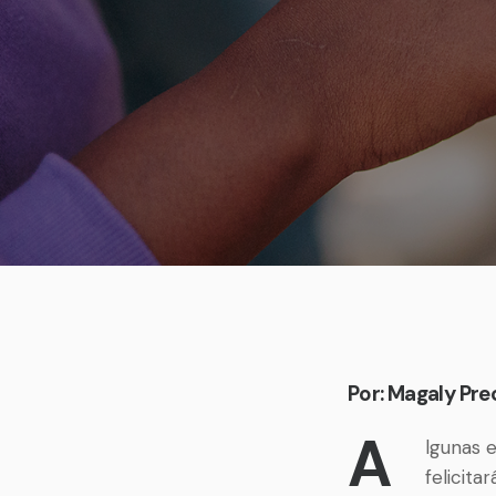
Por: Magaly Pre
A
lgunas e
felicita