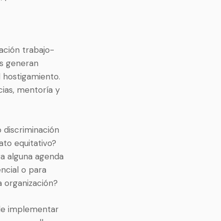
ación trabajo-
as generan
l hostigamiento.
ias, mentoría y
 discriminación
to equitativo?
ora alguna agenda
ncial o para
la organización?
 de implementar