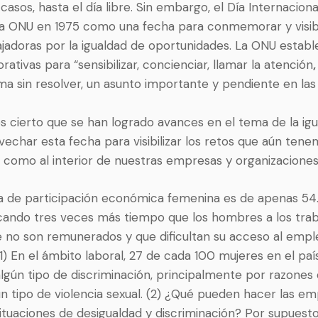
casos, hasta el día libre. Sin embargo, el Día Internacional
a ONU en 1975 como una fecha para conmemorar y visibil
ajadoras por la igualdad de oportunidades. La ONU establ
ivas para “sensibilizar, concienciar, llamar la atención
,
ma sin resolver, un asunto importante y pendiente en las
 es cierto que se han logrado avances en el tema de la igu
echar esta fecha para visibilizar los retos que aún tene
 como al interior de nuestras empresas y organizaciones
sa de participación económica femenina es de apenas 5
icando tres veces más tiempo que los hombres a los tra
e no son remunerados y que dificultan su acceso al empl
1) En el ámbito laboral, 27 de cada 100 mujeres en el paí
gún tipo de discriminación, principalmente por razones
n tipo de violencia sexual. (2) ¿Qué pueden hacer las e
ituaciones de desigualdad y discriminación? Por supuest