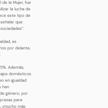
 de la Mujer, fue
izar la lucha de
ece este tipo de
señalar que
 sociedades”.
aldad, es
mos por delante,
.
4.5%. Además,
bajos domésticos
eo en igualdad
s han
 de género, por
mpresas para
o, ¡mucho más